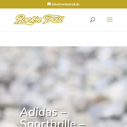
info@rockntrail.de
Adidas –
Sportbrille –