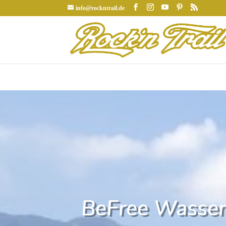
info@rockntrail.de
BeFree Wasserfi