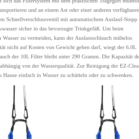
sst sich das Filtersystem mit dem praktischen Tragegurt mühel
nsportieren und an einem Ast oder einer anderen verfügbare
em Schnellverschlussventil mit automatischem Auslauf-Stopp
nkwasser sicher in das bevorzugte Trinkgefäß. Um beim
m Wasser zu vermeiden, kann der Auslassschlauch mühelos
ät nicht auf Kosten von Gewicht gehen darf, wiegt der 6.0L
uch der 10L Filter bleibt unter 290 Gramm. Die Kapazität d
L, abhängig von der Wasserqualität. Zur Reinigung der EZ-Cle
u Hause einfach in Wasser zu schütteln oder zu schwenken.