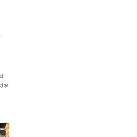
,
e
el
gige