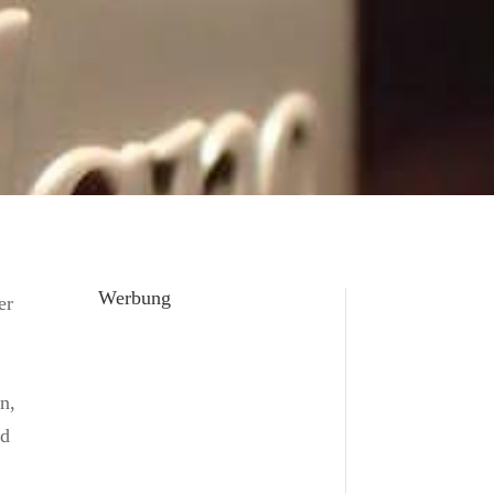
Werbung
er
n,
nd