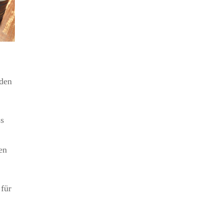
rden
ss
en
 für