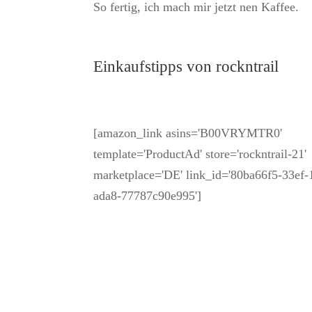
So fertig, ich mach mir jetzt nen Kaffee.
Einkaufstipps von rockntrail
[amazon_link asins='B00VRYMTR0'
template='ProductAd' store='rockntrail-21'
marketplace='DE' link_id='80ba66f5-33ef-
ada8-77787c90e995']