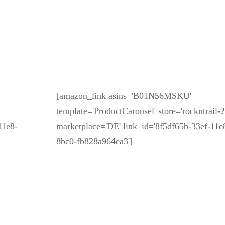
[amazon_link asins='B01N56MSKU'
template='ProductCarousel' store='rockntrail-2
11e8-
marketplace='DE' link_id='8f5df65b-33ef-11e
8bc0-fb828a964ea3']