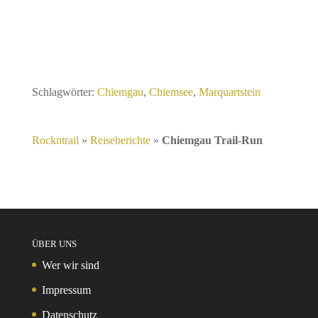
Schlagwörter:
Chiemgau
,
Chiemsee
,
Marquartstein
Rockntrail
»
Reiseberichte
»
Chiemgau Trail-Run
ÜBER UNS
Wer wir sind
Impressum
Datenschutz