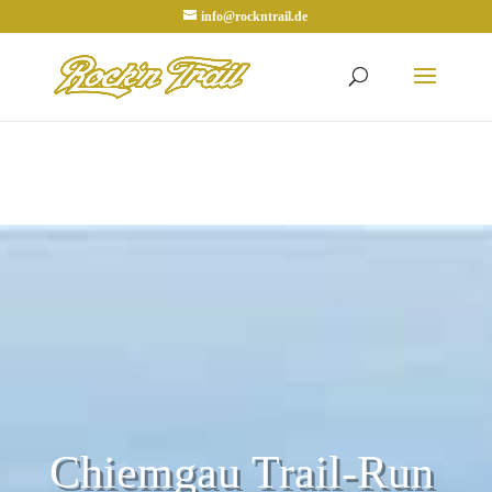
info@rockntrail.de
Chiemgau Trail-Run