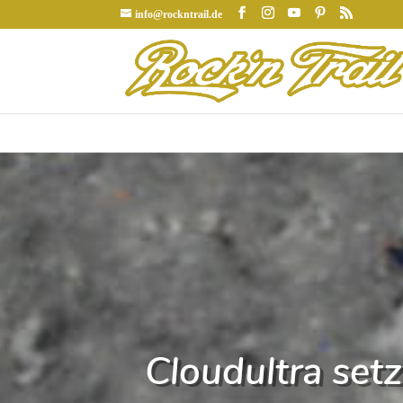
info@rockntrail.de
Cloudultra set