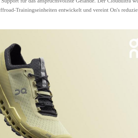
upport für das anspruchsvollste Gelände. Der Cloudultra w
ffroad-Trainingseinheiten entwickelt und vereint On's reduzie