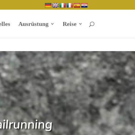
lles
Ausrüstung
Reise
ailrunning