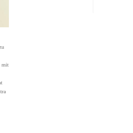
zu
 mit
at
tra