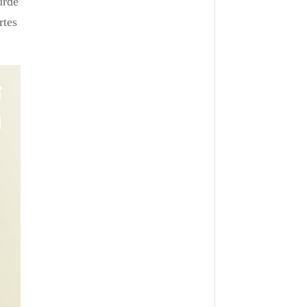
urde
rtes