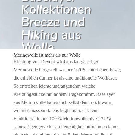
Kollektionen
Breeze und
Hiking aus
Wolle
Merinowolle ist mehr als nur Wolle
von
Redaktion
|
5. Juli 2018
|
Kleidung von Devold wird aus langfaseriger
Ausrüstungs-News
,
Baselayer
Merinowolle hergestellt – einer 100 % natürlichen Faser,
die erheblich dünner ist als eine traditionelle Wollfaser.
So entstehen leichte und angenehm weiche
Kleidungsstücke mit hohem Tragekomfort. Baselayer
aus Merinowolle halten dich selbst dann noch warm,
wenn sie nass sind. Das liegt daran, dass ein
Funktionsshirt aus 100 % Merinowolle bis zu 35 %
seines Eigengewichts an Feuchtigkeit aufnehmen kann,
ohne sich dabei feucht anzufühlen. Merinowolle hat