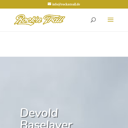
info@rockntrail.de
Devold
Baselayer