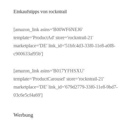
Einkaufstipps von rockntrail
[amazon_link asins='B00WF6NEJ6'
template='ProductAd' store='rockntrail-21'
marketplace='DE' link_id='51bfc4d3-33f0-11e8-a0f8-
c900633af95b']
[amazon_link asins='B017YFHSXU'
template='ProductCarousel' store='rockntrail-21'
marketplace='DE' link_id='679d2779-33f0-11e8-9bd7-
03c6e5cf4a69']
Werbung