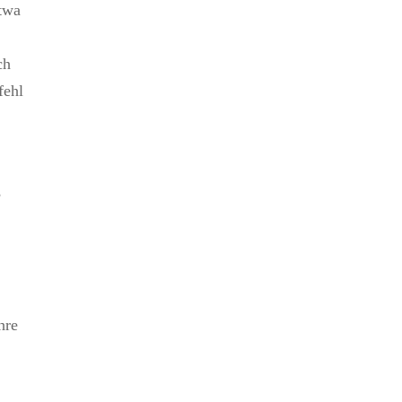
etwa
ch
fehl
,
hre