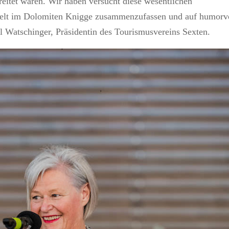
reitet waren. Wir haben versucht diese wesentlichen
welt im Dolomiten Knigge zusammenzufassen und auf humorv
l Watschinger, Präsidentin des Tourismusvereins Sexten.