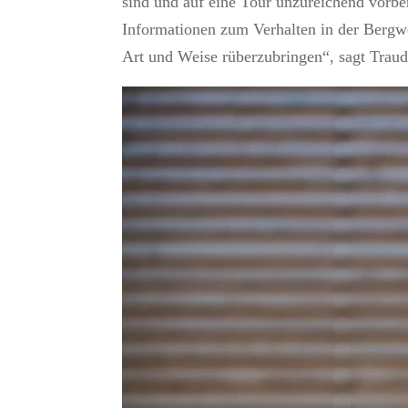
sind und auf eine Tour unzureichend vorbe
Informationen zum Verhalten in der Berg
Art und Weise rüberzubringen“, sagt Traud