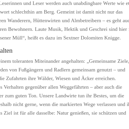
n Leserinnen und Leser werden auch unabdingbare Werte wie 
gwort schlechthin am Berg. Gemeint ist damit nicht nur das
eren Wanderern, Hüttenwirten und Almbetreibern – es geht au
hren Bewohnern. Laute Musik, Hektik und Geschrei sind hier 
sener Müll“, heißt es dazu im Sextner Dolomiten Knigge.
alten
inem toleranten Miteinander angehalten: „Gemeinsame Ziele
den von Fußgängern und Radlern gemeinsam genutzt – und
die Zufahrten ihre Wälder, Wiesen und Äcker erreichen.
es Verhalten gegenüber allen Weggefährten – aber auch die
er zum guten Ton. Unsere Landwirte tun ihr Bestes, um die
eshalb nicht gerne, wenn die markierten Wege verlassen und i
 Ziel ist für alle dasselbe: Natur genießen, sie schützen und