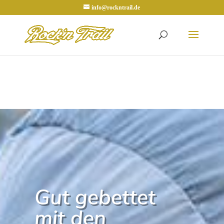
info@rockntrail.de
Gut gebettet
mit den