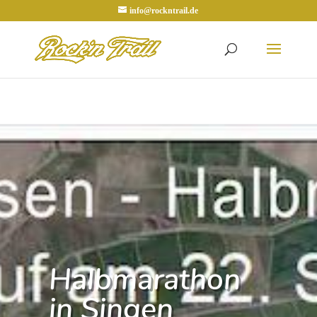
info@rockntrail.de
Halbmarathon
in Singen