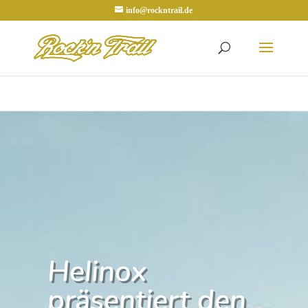
info@rockntrail.de
Helinox
präsentiert den