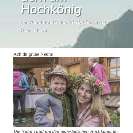
Hochkönig
von
Redaktion
|
3. Juni 2019
|
Österreich
,
Reise-News
Ach du grüne Neune
Die Natur rund um den majestätischen Hochkönig im