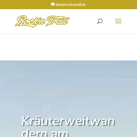
info@rockntrail.de
Kräuterweitwan
dern am