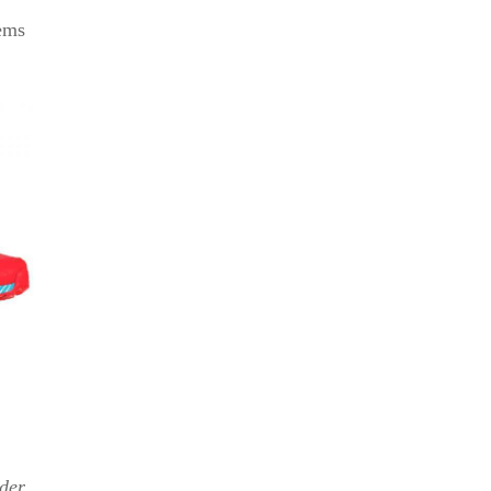
ems
 der