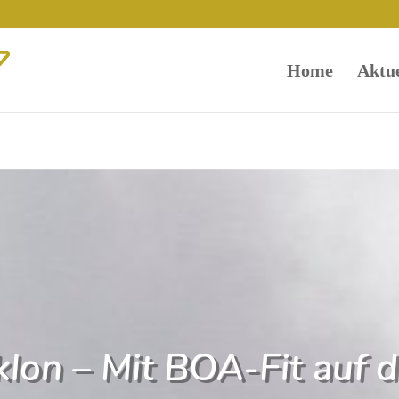
Home
Aktue
lon – Mit BOA-Fit auf d