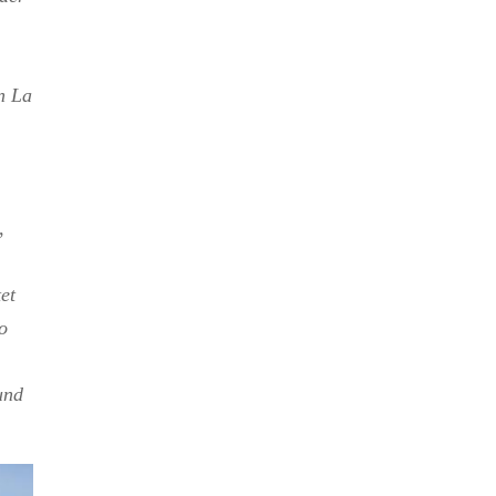
n La
,
et
o
und