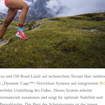
aces und Off-Road-Läufe auf technischem Terrain über mittler
en „Dynamic Cage™“-Verschluss Systems mit integriertem
B
 perfekte Umhüllung des Fußes. Dieses System arbeitet
bermaterials zusammen und sorgt für optimale Stabilität und
 Bergablaufen. Das Herz des Schnürsystems ist der innere