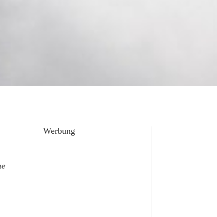
Werbung
he