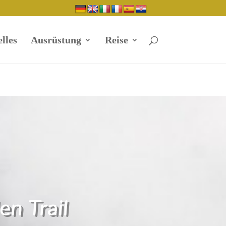
lles
Ausrüstung
Reise
en Trail