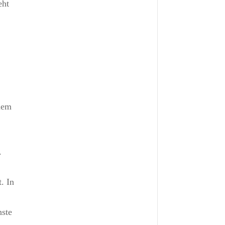
eht
nem
.
. In
nste