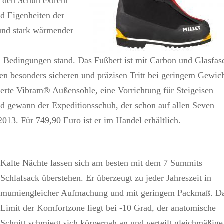
n den Schuh extrem
d Eigenheiten der
und stark wärmender
Bedingungen stand. Das Fußbett ist mit Carbon und Glasfas
nen besonders sicheren und präzisen Tritt bei geringem Gewic
pierte Vibram® Außensohle, eine Vorrichtung für Steigeisen
nd gewann der Expeditionsschuh, der schon auf allen Seven
13. Für 749,90 Euro ist er im Handel erhältlich.
Kalte Nächte lassen sich am besten mit dem 7 Summits
Schlafsack überstehen. Er überzeugt zu jeder Jahreszeit in
mumiengleicher Aufmachung und mit geringem Packmaß. D
Limit der Komfortzone liegt bei -10 Grad, der anatomische
Schnitt schmiegt sich körpernah an und verteilt gleichmäßige