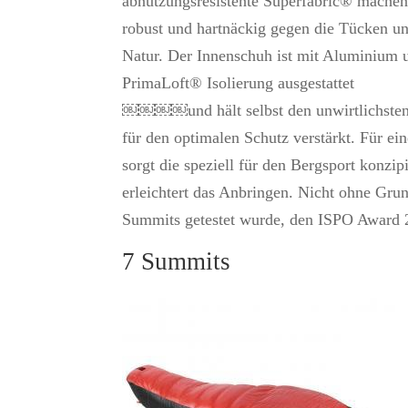
abnutzungsresistente Superfabric® mache
robust und hartnäckig gegen die Tücken un
Natur. Der Innenschuh ist mit Aluminium 
PrimaLoft® Isolierung ausgestattet
￼￼￼￼und hält selbst den unwirtlichsten 
für den optimalen Schutz verstärkt. Für ei
sorgt die speziell für den Bergsport konzi
erleichtert das Anbringen. Nicht ohne Gru
Summits getestet wurde, den ISPO Award 20
7 Summits