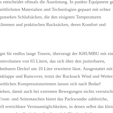
es entscheidet oftmals die Ausrüstung. In punkto Equipment g
rittlichsten Materialien und Technologien gepaart mit echter
gsstarken Schlafsäcken, die den eisigsten Temperaturen
erklimmen und praktischen Rucksäcken, deren Komfort und
gnt für endlos lange Touren, überzeugt der KHUMBU mit ei
mtvolumen von 65 Litern, das sich über den justierbaren,
hmbaren Deckel um 10 Liter erweitern lässt. Ausgestattet mit
mklappe und Raincover, trotzt der Rucksack Wind und Wetter
seitlichen Kompressionsriemen lassen sich nach Bedarf
ziehen, damit auch bei extremen Bewegungen nichts verrutscht
Front- und Seitentaschen bietet das Packwunder zahlreiche,
ell erreichbare Verstaumöglichkeiten, in denen selbst das klei