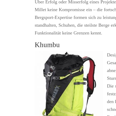
Über Erfolg oder Misserfolg eines Projekt
Millet keine Kompromisse ein – die fortsch
Bergsport-Expertise formen sich zu leistun
standhalten, Schuhen, die steilste Berge 
Funktionalität keine Grenzen kennt.
Khumbu
Desi
Gesa
abne
Stur
Die 
fest
den 
schn