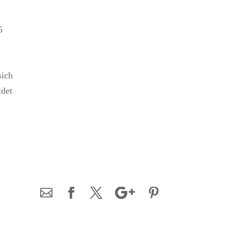
5
sich
ldet