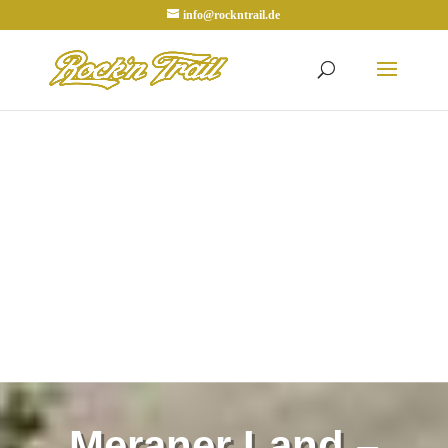
info@rockntrail.de
Meraner Land –