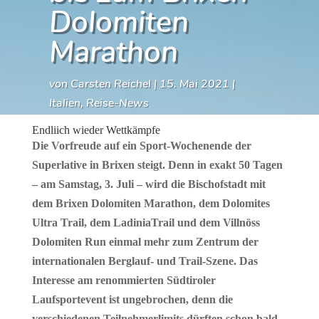
Dolomiten
Marathon
von
Carsten Reichel
|
15. Mai 2021
|
Italien
,
Reise-News
Endliich wieder Wettkämpfe
Die Vorfreude auf ein Sport-Wochenende der
Superlative in Brixen steigt. Denn in exakt 50 Tagen
– am Samstag, 3. Juli – wird die Bischofstadt mit
dem Brixen Dolomiten Marathon, dem Dolomites
Ultra Trail, dem LadiniaTrail und dem Villnöss
Dolomiten Run einmal mehr zum Zentrum der
internationalen Berglauf- und Trail-Szene. Das
Interesse am renommierten Südtiroler
Laufsportevent ist ungebrochen, denn die
verschiedenen Teilnehmerlimits dürften schon bald