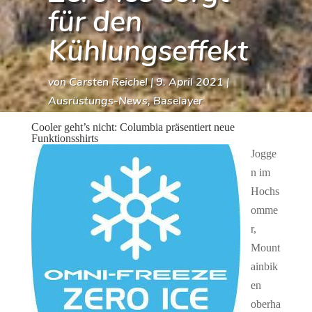
für den
Kühlungseffekt
von
Carsten Reichel
|
9. April 2021
|
Ausrüstungs-News
,
Baselayer
Cooler geht’s nicht: Columbia präsentiert neue
Funktionsshirts
Jogge
n im
Hochs
omme
r,
Mount
ainbik
en
oberha