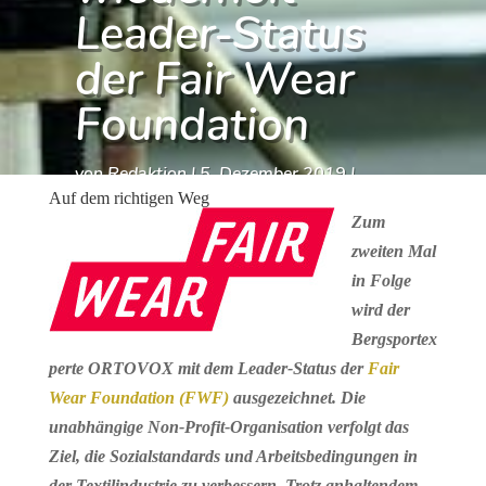
Leader-Status
der Fair Wear
Foundation
von
Redaktion
|
5. Dezember 2019
|
Auf dem richtigen Weg
Ausrüstungs-News
,
Shells
Zum
zweiten Mal
in Folge
wird der
Bergsportex
perte ORTOVOX mit dem Leader-Status der
Fair
Wear Foundation (FWF)
ausgezeichnet. Die
unabhängige Non-Profit-Organisation verfolgt das
Ziel, die Sozialstandards und Arbeitsbedingungen in
der Textilindustrie zu verbessern. Trotz anhaltendem