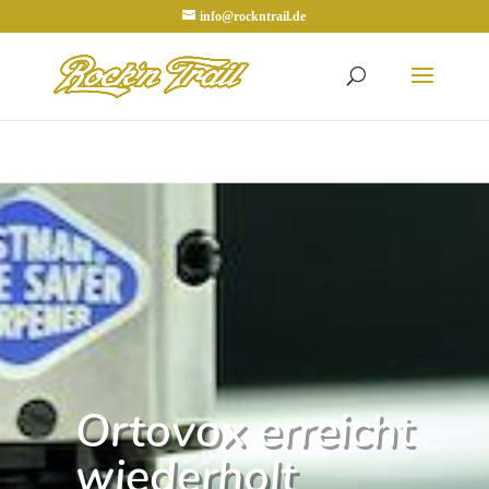
info@rockntrail.de
Ortovox erreicht
wiederholt