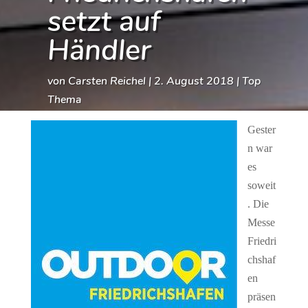
setzt auf
Händler
von
Carsten Reichel
|
2. August 2018
|
Top
Thema
Gester
n war
es
soweit
. Die
Messe
Friedri
chshaf
en
präsen