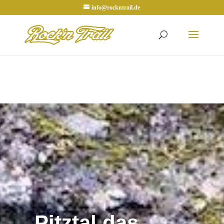
info@rockntrail.de
Pitztal das