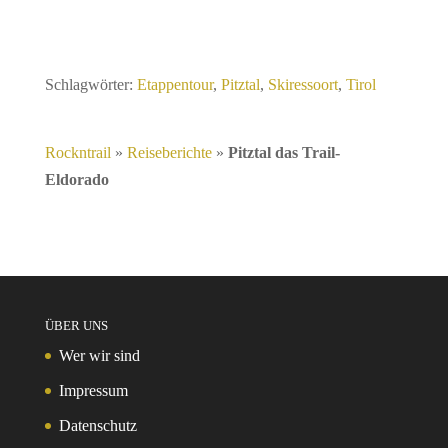
Schlagwörter:
Etappentour
,
Pitztal
,
Skiressoort
,
Tirol
Rockntrail
»
Reiseberichte
»
Pitztal das Trail-
Eldorado
ÜBER UNS
Wer wir sind
Impressum
Datenschutz