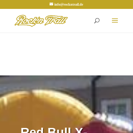
info@rockntrail.de
Red Bull X-