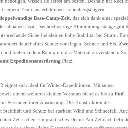
n benötigen, wissen sie selbst am besten. Deshalb hat RedFo
it seinem Team aus erfahrenen Höhenbergsteigern
doppelwandige Base-Camp-Zelt
, das sich dank einer spezie
eder abbauen lässt. Das hochwertige Aluminiumgestänge gibt
tsprechende Sicherheitsleinen hohe Stabilität bei Sturm. Ein
arantiert dauerhaften Schutz vor Regen, Schnee und Eis.
Zwe
m und bieten zudem Raum, um das Material zu verstauen. So
samt Expeditionsausrüstung
Platz.
eignet sich ideal für Winter-Expeditionen. Mit seiner
sowie einem weiteren kleinen Vorraum bietet es bis zu
fünf
m Verstauen ihrer Ausrüstung. Die Konstruktion des
 Stabilität und Schutz bei starkem Wind und Schneefall. Au
chten Zelt sicher. Ein praktisches Detail: Am Zeltdach befind