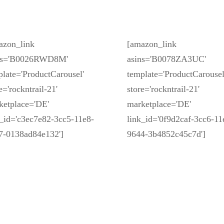
azon_link
[amazon_link
ns='B0026RWD8M'
asins='B0078ZA3UC'
plate='ProductCarousel'
template='ProductCarousel
e='rockntrail-21'
store='rockntrail-21'
ketplace='DE'
marketplace='DE'
k_id='c3ec7e82-3cc5-11e8-
link_id='0f9d2caf-3cc6-11
7-0138ad84e132']
9644-3b4852c45c7d']