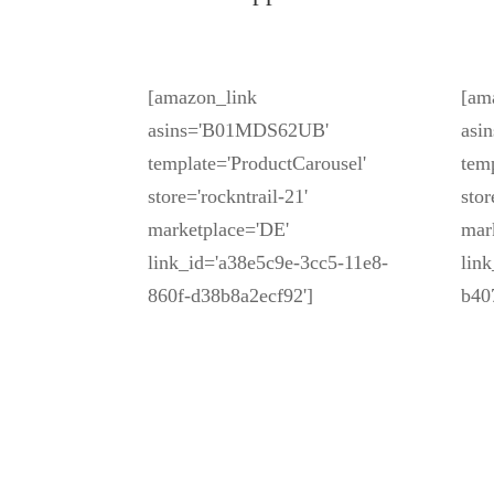
[amazon_link
[am
asins='B01MDS62UB'
asi
template='ProductCarousel'
tem
store='rockntrail-21'
stor
marketplace='DE'
mar
link_id='a38e5c9e-3cc5-11e8-
lin
860f-d38b8a2ecf92']
b40