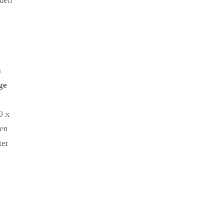
auen
m
ge
0 x
nen
ter