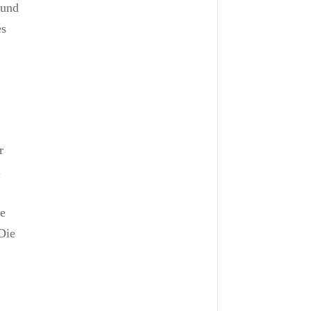
 und
es
r
.
le
 Die