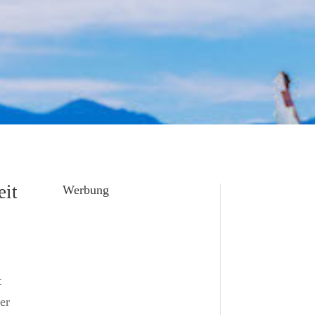
eit
Werbung
t
der