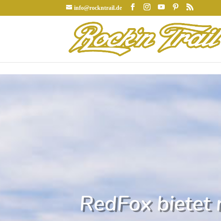
info@rockntrail.de
RedFox bietet 