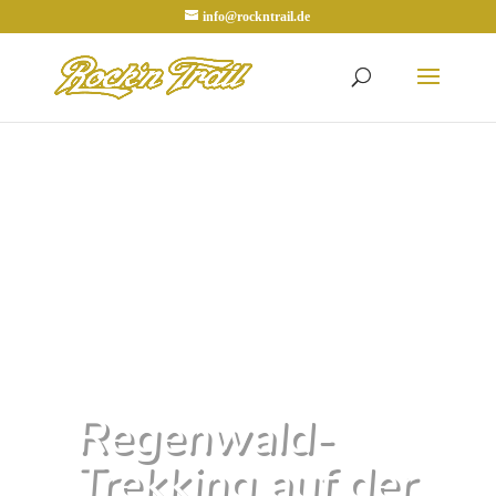
info@rockntrail.de
Regenwald-
Trekking auf der