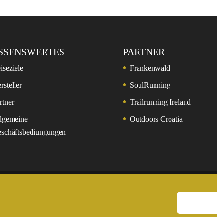
SSENSWERTES
PARTNER
iseziele
Frankenwald
rsteller
SoulRunning
rtner
Trailrunning Ireland
lgemeine
Outdoors Croatia
schäftsbediungungen