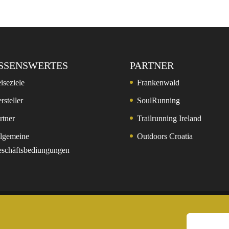
SSENSWERTES
PARTNER
iseziele
Frankenwald
rsteller
SoulRunning
rtner
Trailrunning Ireland
lgemeine
Outdoors Croatia
schäftsbediungungen