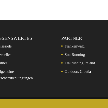
SSENSWERTES
PARTNER
iseziele
Frankenwald
rsteller
SoulRunning
rtner
Trailrunning Ireland
lgemeine
Outdoors Croatia
schäftsbediungungen