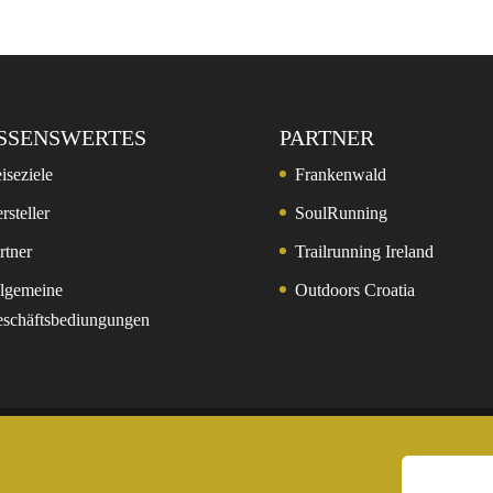
SSENSWERTES
PARTNER
iseziele
Frankenwald
rsteller
SoulRunning
rtner
Trailrunning Ireland
lgemeine
Outdoors Croatia
schäftsbediungungen