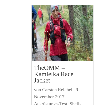
TheOMM –
Kamleika Race
Jacket
von
Carsten Reichel
|
9.
November 2017
|
Ausrüstungs-Test
,
Shells