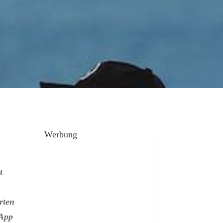
Werbung
t
rten
 App