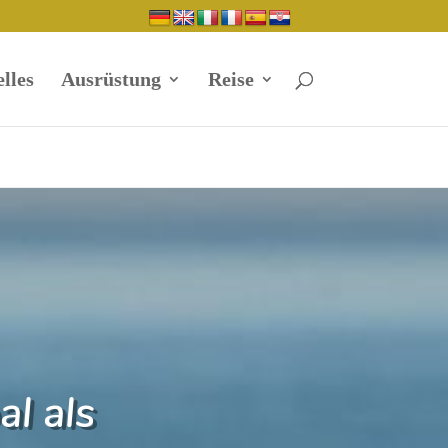
lles
Ausrüstung
Reise
l als