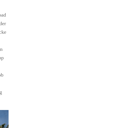
oad
der
ecke
en
pp
,
ob
ng