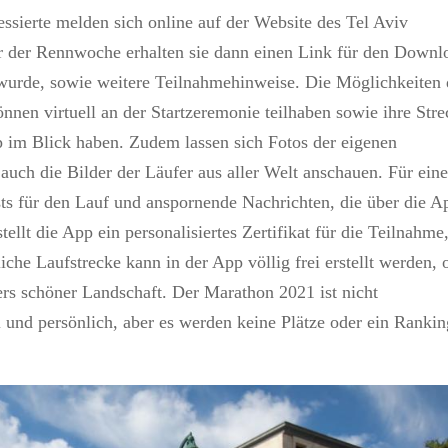
essierte melden sich online auf der Website des Tel Aviv
or der Rennwoche erhalten sie dann einen Link für den Downl
t wurde, sowie weitere Teilnahmehinweise. Die Möglichkeiten 
nnen virtuell an der Startzeremonie teilhaben sowie ihre Str
pp im Blick haben. Zudem lassen sich Fotos der eigenen
auch die Bilder der Läufer aus aller Welt anschauen. Für ein
ts für den Lauf und anspornende Nachrichten, die über die A
llt die App ein personalisiertes Zertifikat für die Teilnahme
che Laufstrecke kann in der App völlig frei erstellt werden, 
rs schöner Landschaft. Der Marathon 2021 ist nicht
ll und persönlich, aber es werden keine Plätze oder ein Ranki