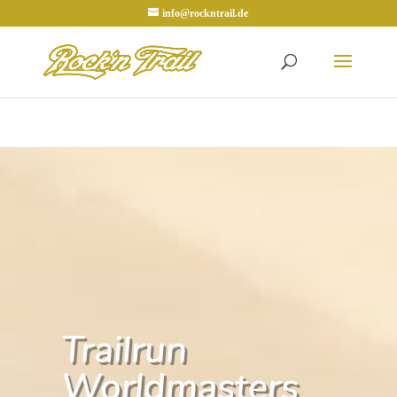
info@rockntrail.de
Trailrun
Worldmasters