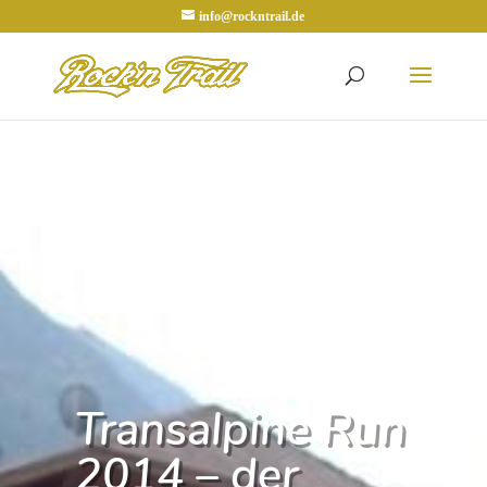
info@rockntrail.de
Transalpine Run
2014 – der