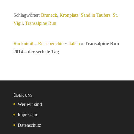
Schlagwörter:
Bruneck
,
Kronplatz
,
Sand in Taufers
,
St.
Vigil
,
Transalpine Run
Rockntrail
»
Reiseberichte
»
Italien
»
Transalpine Run
2014 – der sechste Tag
ÜBER UNS
Wer wir sind
Impressum
Datenschutz