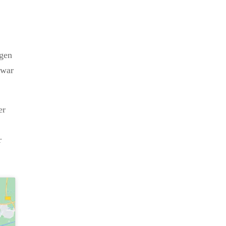
ogen
 war
er
r