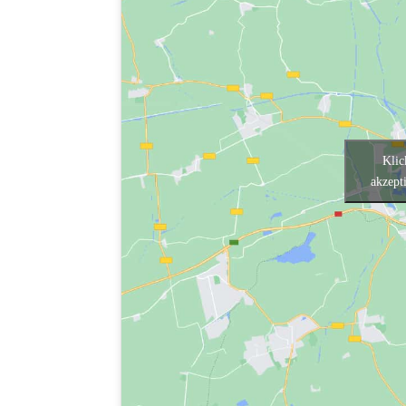
Klic
akzept