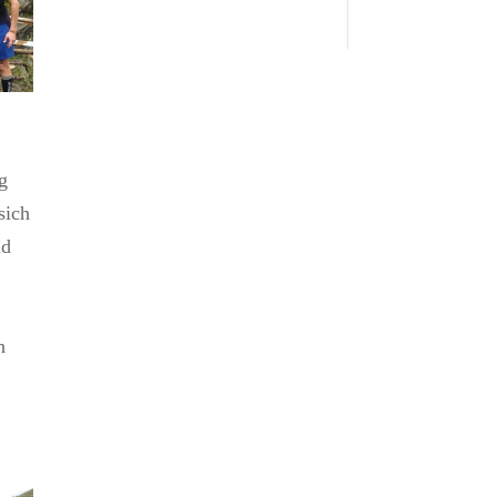
g
sich
nd
h