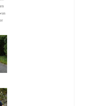
fen
twas
er