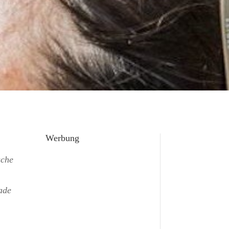
Werbung
sche
ade