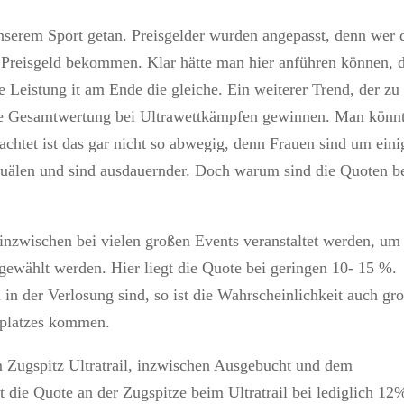
nserem Sport getan. Preisgelder wurden angepasst, denn wer 
he Preisgeld bekommen. Klar hätte man hier anführen können, 
e Leistung it am Ende die gleiche. Ein weiterer Trend, der zu
die Gesamtwertung bei Ultrawettkämpfen gewinnen. Man könn
rachtet ist das gar nicht so abwegig, denn Frauen sind um eini
quälen und sind ausdauernder. Doch warum sind die Quoten b
ie inzwischen bei vielen großen Events veranstaltet werden, u
ewählt werden. Hier liegt die Quote bei geringen 10- 15 %.
in der Verlosung sind, so ist die Wahrscheinlichkeit auch gro
tplatzes kommen.
 Zugspitz Ultratrail, inzwischen Ausgebucht und dem
t die Quote an der Zugspitze beim Ultratrail bei lediglich 12