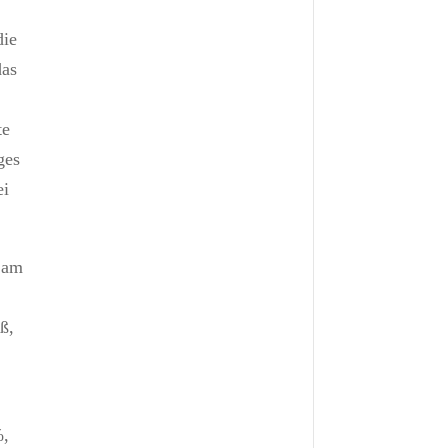
die
das
te
ges
ei
m am
ß,
%,