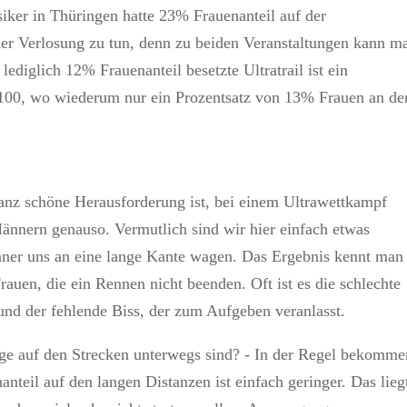
siker in Thüringen hatte 23% Frauenanteil auf der
der Verlosung zu tun, denn zu beiden Veranstaltungen kann m
ediglich 12% Frauenanteil besetzte Ultratrail ist ein
s 100, wo wiederum nur ein Prozentsatz von 13% Frauen an de
ganz schöne Herausforderung ist, bei einem Ultrawettkampf
ännern genauso. Vermutlich sind wir hier einfach etwas
ner uns an eine lange Kante wagen. Das Ergebnis kennt man
auen, die ein Rennen nicht beenden. Oft ist es die schlechte
und der fehlende Biss, der zum Aufgeben veranlasst.
nge auf den Strecken unterwegs sind? - In der Regel bekomme
nteil auf den langen Distanzen ist einfach geringer. Das lieg