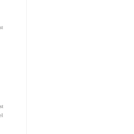
st
st
el