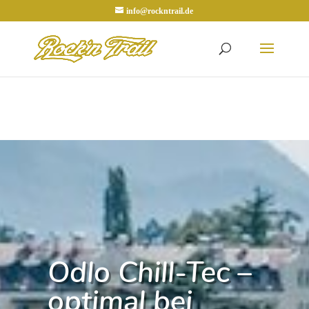
info@rockntrail.de
Odlo Chill-Tec –
optimal bei