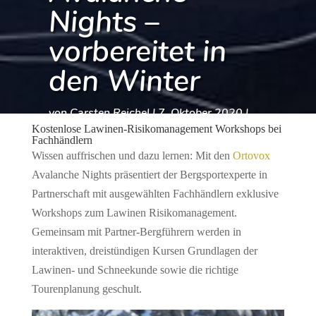
Nights –
vorbereitet in
den Winter
von
Carsten Reichel
|
7. Oktober 2020
|
Kostenlose Lawinen-Risikomanagement Workshops bei
Top Thema
Fachhändlern
Wissen auffrischen und dazu lernen: Mit den
Ortovox
Avalanche Nights präsentiert der Bergsportexperte in
Partnerschaft mit ausgewählten Fachhändlern exklusive
Workshops zum Lawinen Risikomanagement.
Gemeinsam mit Partner-Bergführern werden in
interaktiven, dreistündigen Kursen Grundlagen der
Lawinen- und Schneekunde sowie die richtige
Tourenplanung geschult.