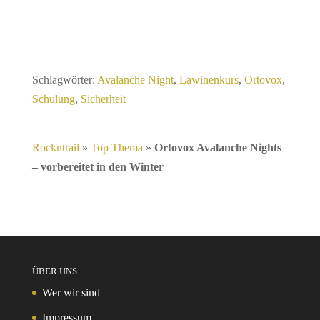
Schlagwörter:
Avalanche Night
,
Lawinenkurs
,
Ortovox
,
Schulung
,
Sicherheit
Rockntrail
»
Top Thema
»
Ortovox Avalanche Nights
– vorbereitet in den Winter
ÜBER UNS
Wer wir sind
Impressum