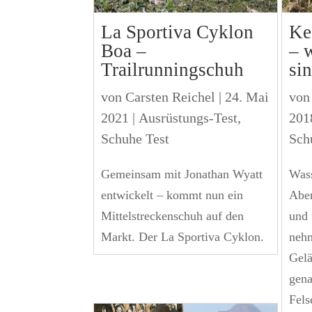
La Sportiva Cyklon
Ke
Boa –
– 
Trailrunningschuh
si
von
Carsten Reichel
|
24. Mai
vo
2021
|
Ausrüstungs-Test
,
201
Schuhe Test
Sch
Gemeinsam mit Jonathan Wyatt
Wass
entwickelt – kommt nun ein
Aben
Mittelstreckenschuh auf den
und 
Markt. Der La Sportiva Cyklon.
nehm
Gelä
gena
Fels