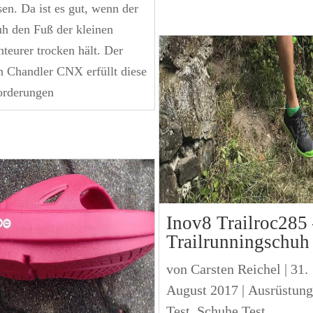
en. Da ist es gut, wenn der
h den Fuß der kleinen
teurer trocken hält. Der
 Chandler CNX erfüllt diese
orderungen
Inov8 Trailroc285
Trailrunningschuh
von
Carsten Reichel
|
31.
August 2017
|
Ausrüstung
Test
,
Schuhe Test