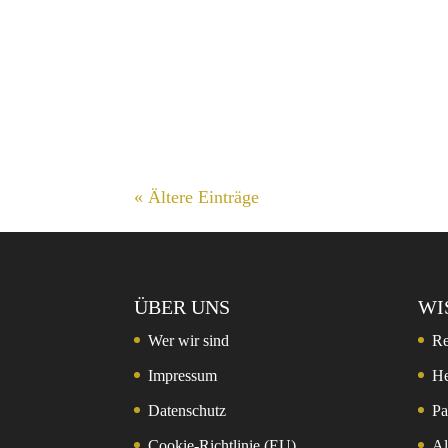
« Ältere Einträge
ÜBER UNS
WI
Wer wir sind
Re
Impressum
He
Datenschutz
Pa
Cookie-Richtlinie (EU)
Al