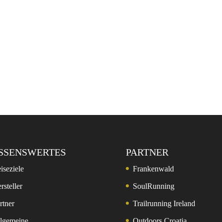
SSENSWERTES
PARTNER
iseziele
Frankenwald
rsteller
SoulRunning
rtner
Trailrunning Ireland
lgemeine
Outdoors Croatia