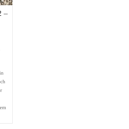
2 –
e
in
och
r
dem