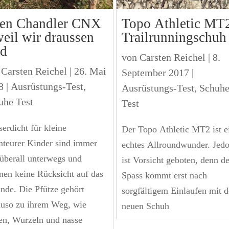
en Chandler CNX
Topo Athletic MT
weil wir draussen
Trailrunningschuh
nd
von
Carsten Reichel
|
8.
n
Carsten Reichel
|
26. Mai
September 2017
|
8
|
Ausrüstungs-Test
,
Ausrüstungs-Test
,
Schuh
uhe Test
Test
erdicht für kleine
Der Topo Athletic MT2 ist e
teurer Kinder sind immer
echtes Allroundwunder. Jed
überall unterwegs und
ist Vorsicht geboten, denn de
en keine Rücksicht auf das
Spass kommt erst nach
nde. Die Pfütze gehört
sorgfältigem Einlaufen mit 
uso zu ihrem Weg, wie
neuen Schuh
en, Wurzeln und nasse