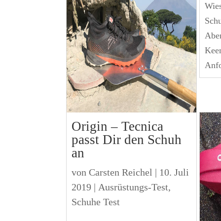
Wies
Schu
Aben
Keen
Anf
Origin – Tecnica
passt Dir den Schuh
an
von
Carsten Reichel
|
10. Juli
2019
|
Ausrüstungs-Test
,
Schuhe Test