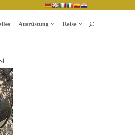
lles
Ausrüstung
Reise
st