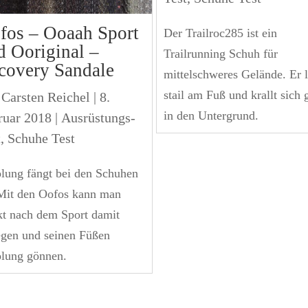
fos – Ooaah Sport
Der Trailroc285 ist ein
d Ooriginal –
Trailrunning Schuh für
covery Sandale
mittelschweres Gelände. Er l
stail am Fuß und krallt sich 
n
Carsten Reichel
|
8.
in den Untergrund.
ruar 2018
|
Ausrüstungs-
t
,
Schuhe Test
lung fängt bei den Schuhen
Mit den Oofos kann man
kt nach dem Sport damit
egen und seinen Füßen
lung gönnen.