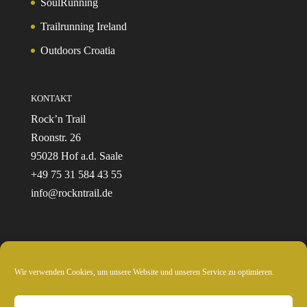
SoulRunning
Trailrunning Ireland
Outdoors Croatia
KONTAKT
Rock’n Trail
Roonstr. 26
95028 Hof a.d. Saale
+49 75 31 584 43 55
info@rockntrail.de
Wir verwenden Cookies, um unsere Website und unseren Service zu optimieren.
© 2024 Rockntrail.de - wir sind draussen